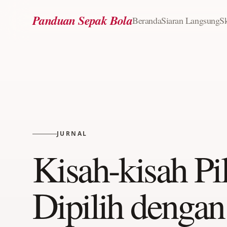
Lewati ke konten
Panduan Sepak Bola
Beranda
Siaran Langsung
Sk
JURNAL
Kisah-kisah Pi
Dipilih denga