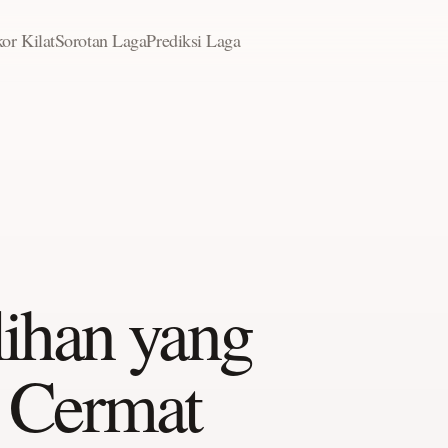
or Kilat
Sorotan Laga
Prediksi Laga
lihan yang
n Cermat