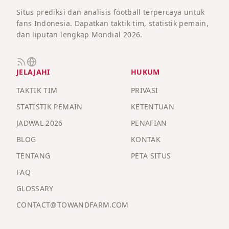
Situs prediksi dan analisis football terpercaya untuk
fans Indonesia. Dapatkan taktik tim, statistik pemain,
dan liputan lengkap Mondial 2026.
JELAJAHI
HUKUM
TAKTIK TIM
PRIVASI
STATISTIK PEMAIN
KETENTUAN
JADWAL 2026
PENAFIAN
BLOG
KONTAK
TENTANG
PETA SITUS
FAQ
GLOSSARY
CONTACT@TOWANDFARM.COM