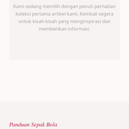
Kami sedang memilih dengan penuh perhatian
koleksi pertama artikel kami. Kembali segera
untuk kisah-kisah yang menginspirasi dan
memberikan informasi.
Panduan Sepak Bola