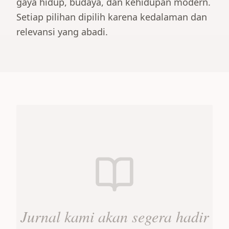
gaya hidup, budaya, dan kehidupan modern.
Setiap pilihan dipilih karena kedalaman dan
relevansi yang abadi.
Jurnal kami akan segera hadir